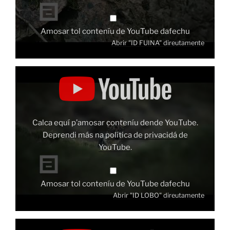
Amosar tol conteníu de YouTube dafechu
Abrir "ID FUINA" direutamente
Amosar
"ID
LOBO"
dende
YouTube
Calca equí p’amosar conteníu dende YouTube.
Deprendi más na
política de privacidá de
YouTube
.
Amosar tol conteníu de YouTube dafechu
Abrir "ID LOBO" direutamente
Amosar
"ID