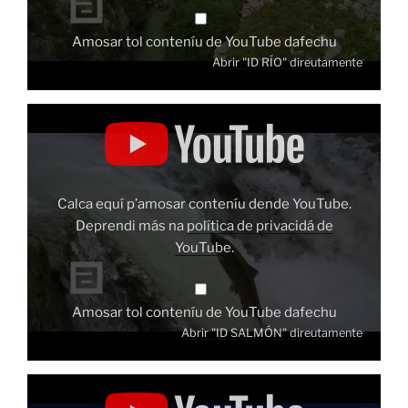
Amosar tol conteníu de YouTube dafechu
Abrir "ID RÍO" direutamente
Amosar
"ID
SALMÓN"
dende
YouTube
Calca equí p’amosar conteníu dende YouTube.
Deprendi más na
política de privacidá de
YouTube
.
Amosar tol conteníu de YouTube dafechu
Abrir "ID SALMÓN" direutamente
Amosar
"ID
URRIELLU"