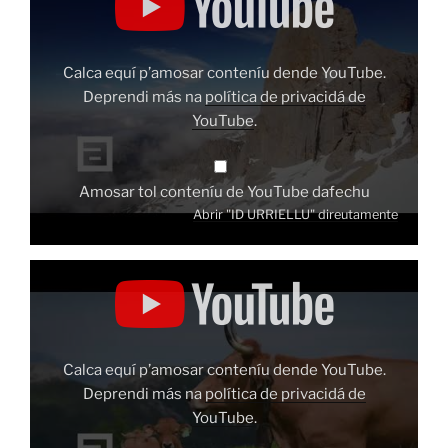
dende
YouTube
Calca equí p’amosar conteníu dende YouTube.
Deprendi más na
política de privacidá de
YouTube
.
Amosar tol conteníu de YouTube dafechu
Abrir "ID URRIELLU" direutamente
Amosar
"ID
VACAS"
dende
YouTube
Calca equí p’amosar conteníu dende YouTube.
Deprendi más na
política de privacidá de
YouTube
.