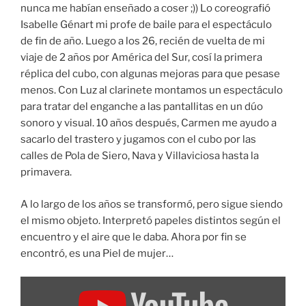
nunca me habían enseñado a coser ;)) Lo coreografió
Isabelle Génart mi profe de baile para el espectáculo
de fin de año. Luego a los 26, recién de vuelta de mi
viaje de 2 años por América del Sur, cosí la primera
réplica del cubo, con algunas mejoras para que pesase
menos. Con Luz al clarinete montamos un espectáculo
para tratar del enganche a las pantallitas en un dúo
sonoro y visual. 10 años después, Carmen me ayudo a
sacarlo del trastero y jugamos con el cubo por las
calles de Pola de Siero, Nava y Villaviciosa hasta la
primavera.
A lo largo de los años se transformó, pero sigue siendo
el mismo objeto. Interpretó papeles distintos según el
encuentro y el aire que le daba. Ahora por fin se
encontró, es una Piel de mujer…
Amosar
"Piel
de