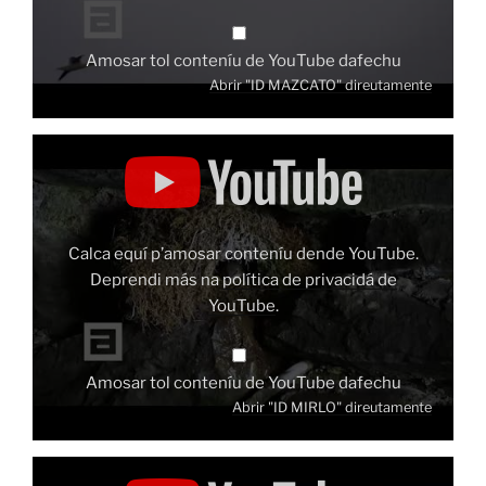
Amosar tol conteníu de YouTube dafechu
Abrir "ID MAZCATO" direutamente
Amosar
"ID
MIRLO"
dende
YouTube
Calca equí p’amosar conteníu dende YouTube.
Deprendi más na
política de privacidá de
YouTube
.
Amosar tol conteníu de YouTube dafechu
Abrir "ID MIRLO" direutamente
Amosar
"ID