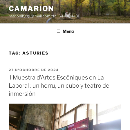
Dir
CAMARION
al
marionlbgg@gmail.com tfn: 644804431
conteníu
Menú
TAG:
ASTURIES
ESPUBLIZÁU
27 D'OCHOBRE DE 2024
EN
II Muestra d’Artes Escéniques en La
Laboral : un horru, un cubo y teatro de
inmersión