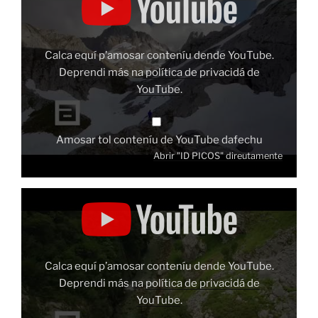
PICOS"
dende
YouTube
Calca equí p’amosar conteníu dende YouTube.
Deprendi más na
política de privacidá de
YouTube
.
Amosar tol conteníu de YouTube dafechu
Abrir "ID PICOS" direutamente
Amosar
"ID
RÍO"
dende
YouTube
Calca equí p’amosar conteníu dende YouTube.
Deprendi más na
política de privacidá de
YouTube
.