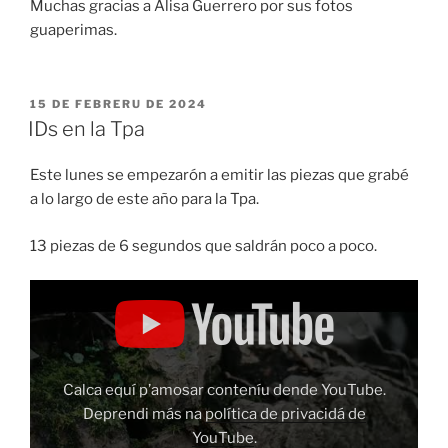
Muchas gracias a Alisa Guerrero por sus fotos
guaperimas.
ESPUBLIZÁU
15 DE FEBRERU DE 2024
EN
IDs en la Tpa
Este lunes se empezarón a emitir las piezas que grabé
a lo largo de este año para la Tpa.
13 piezas de 6 segundos que saldrán poco a poco.
Amosar
"ID
FUINA"
dende
YouTube
Calca equí p’amosar conteníu dende YouTube.
Deprendi más na
política de privacidá de
YouTube
.