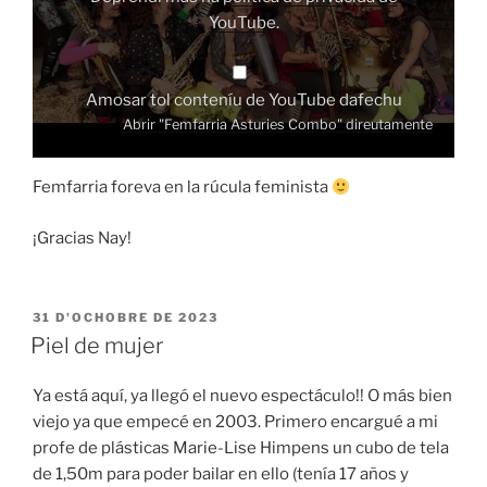
YouTube
.
Amosar tol conteníu de YouTube dafechu
Abrir "Femfarria Asturies Combo" direutamente
Femfarria foreva en la rúcula feminista
¡Gracias Nay!
ESPUBLIZÁU
31 D'OCHOBRE DE 2023
EN
Piel de mujer
Ya está aquí, ya llegó el nuevo espectáculo!! O más bien
viejo ya que empecé en 2003. Primero encargué a mi
profe de plásticas Marie-Lise Himpens un cubo de tela
de 1,50m para poder bailar en ello (tenía 17 años y