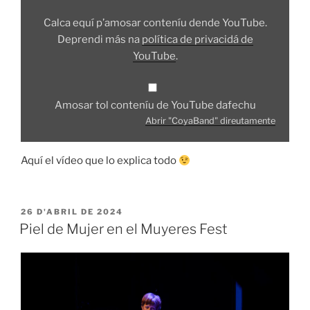
Calca equí p’amosar conteníu dende YouTube.
Deprendi más na
política de privacidá de
YouTube
.
Amosar tol conteníu de YouTube dafechu
Abrir "CoyaBand" direutamente
Aquí el vídeo que lo explica todo
ESPUBLIZÁU
26 D'ABRIL DE 2024
EN
Piel de Mujer en el Muyeres Fest