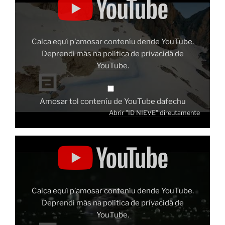
NIEVE"
dende
YouTube
Calca equí p’amosar conteníu dende YouTube.
Deprendi más na
política de privacidá de
YouTube
.
Amosar tol conteníu de YouTube dafechu
Abrir "ID NIEVE" direutamente
Amosar
"ID
NUTRIA"
dende
YouTube
Calca equí p’amosar conteníu dende YouTube.
Deprendi más na
política de privacidá de
YouTube
.