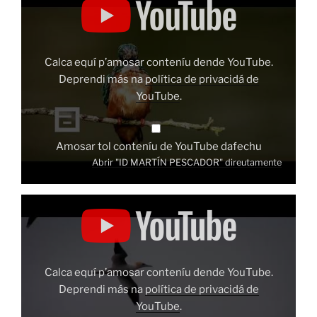
MARTÍN
PESCADOR"
dende
YouTube
Calca equí p’amosar conteníu dende YouTube.
Deprendi más na
política de privacidá de
YouTube
.
Amosar tol conteníu de YouTube dafechu
Abrir "ID MARTÍN PESCADOR" direutamente
Amosar
"ID
MAZCATO"
dende
YouTube
Calca equí p’amosar conteníu dende YouTube.
Deprendi más na
política de privacidá de
YouTube
.