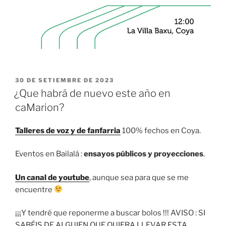
ESPUBLIZÁU
30 DE SETIEMBRE DE 2023
EN
¿Que habrá de nuevo este año en
caMarion?
Talleres de voz y de fanfarria
100% fechos en Coya.
Eventos en Bailalá :
ensayos públicos y proyecciones
.
Un canal de youtube
, aunque sea para que se me
encuentre
¡¡¡Y tendré que reponerme a buscar bolos !!! AVISO : SI
SABÉIS DE ALGUIEN QUE QUIERA LLEVAR ESTA