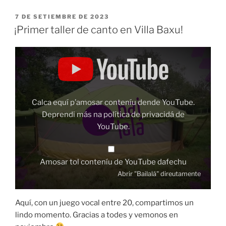
ESPUBLIZÁU
7 DE SETIEMBRE DE 2023
EN
¡Primer taller de canto en Villa Baxu!
Amosar
"Bailalá"
dende
YouTube
Calca equí p’amosar conteníu dende YouTube.
Deprendi más na
política de privacidá de
YouTube
.
Amosar tol conteníu de YouTube dafechu
Abrir "Bailalá" direutamente
Aquí, con un juego vocal entre 20, compartimos un
lindo momento. Gracias a todes y vemonos en