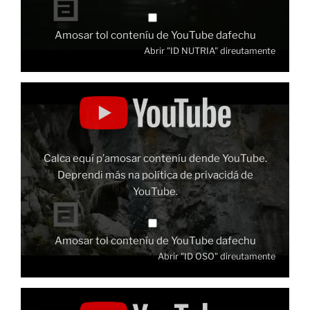
Amosar tol conteníu de YouTube dafechu
Abrir "ID NUTRIA" direutamente
Amosar
"ID
OSO"
dende
YouTube
Calca equí p’amosar conteníu dende YouTube.
Deprendi más na
política de privacidá de
YouTube
.
Amosar tol conteníu de YouTube dafechu
Abrir "ID OSO" direutamente
Amosar
"ID