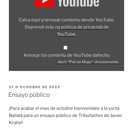
Mujer"
dende
YouTube
Calca equí p’amosar conteníu dende YouTube.
Deprendi más na
política de privacidá de
YouTube
.
Amosar tol conteníu de YouTube dafechu
Abrir "Piel de Mujer" direutamente
ESPUBLIZÁU
27 D'OCHOBRE DE 2023
EN
Ensayo público
¡Para acabar el mes de octubre bienvenides a la yurta
Bailalá para un ensayo público de Tributantes de Javier
Krahe!