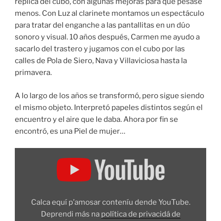
réplica del cubo, con algunas mejoras para que pesase
menos. Con Luz al clarinete montamos un espectáculo
para tratar del enganche a las pantallitas en un dúo
sonoro y visual. 10 años después, Carmen me ayudo a
sacarlo del trastero y jugamos con el cubo por las
calles de Pola de Siero, Nava y Villaviciosa hasta la
primavera.
A lo largo de los años se transformó, pero sigue siendo
el mismo objeto. Interpretó papeles distintos según el
encuentro y el aire que le daba. Ahora por fin se
encontró, es una Piel de mujer…
Amosar
"Piel
de
Mujer"
dende
YouTube
Calca equí p’amosar conteníu dende YouTube.
Deprendi más na
política de privacidá de