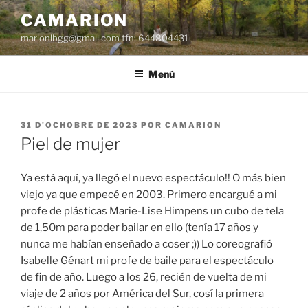
Dir
CAMARION
al
marionlbgg@gmail.com tfn: 644804431
conteníu
Menú
ESPUBLIZÁU
31 D'OCHOBRE DE 2023
POR
CAMARION
EN
Piel de mujer
Ya está aquí, ya llegó el nuevo espectáculo!! O más bien
viejo ya que empecé en 2003. Primero encargué a mi
profe de plásticas Marie-Lise Himpens un cubo de tela
de 1,50m para poder bailar en ello (tenía 17 años y
nunca me habían enseñado a coser ;)) Lo coreografió
Isabelle Génart mi profe de baile para el espectáculo
de fin de año. Luego a los 26, recién de vuelta de mi
viaje de 2 años por América del Sur, cosí la primera