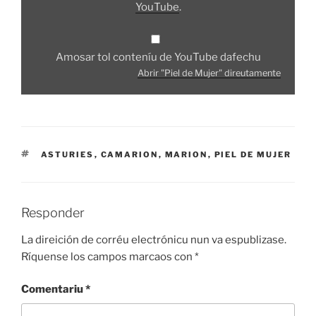
YouTube
.
Amosar tol conteníu de YouTube dafechu
Abrir "Piel de Mujer" direutamente
ETIQUETES
ASTURIES
,
CAMARION
,
MARION
,
PIEL DE MUJER
Responder
La direición de corréu electrónicu nun va espublizase.
Ríquense los campos marcaos con
*
Comentariu
*