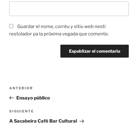
Guardar el nome, corréu y sitiu web nesti
restolador pa la próxima vegada que comente.
Navegación
Artículu
ANTERIOR
pelos
anterior
Ensayo público
artículos
Artículu
SIGUIENTE
siguiente
A Sacabeira Café Bar Cultural