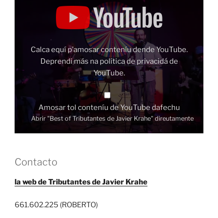
"Best
of
Tributantes
de
Javier
Krahe"
dende
Calca equí p’amosar conteníu dende YouTube.
YouTube
Deprendi más na
política de privacidá de
YouTube
.
Amosar tol conteníu de YouTube dafechu
Abrir "Best of Tributantes de Javier Krahe" direutamente
Contacto
la web de Tributantes de Javier Krahe
661.602.225 (ROBERTO)