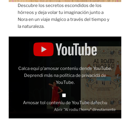
Descubre los secretos escondidos de los
hórreos y deja volar tu imaginación junto a
Nora en un viaje mágico a través del tiempo y
la naturaleza.
Amosar
"Al
rodiu
l'horru"
dende
YouTube
Calca equí p’amosar conteníu dende YouTube.
Deprendi más na
política de privacidá de
YouTube
.
Amosar tol conteníu de YouTube dafechu
Abrir "Al rodiu l’horru" direutamente