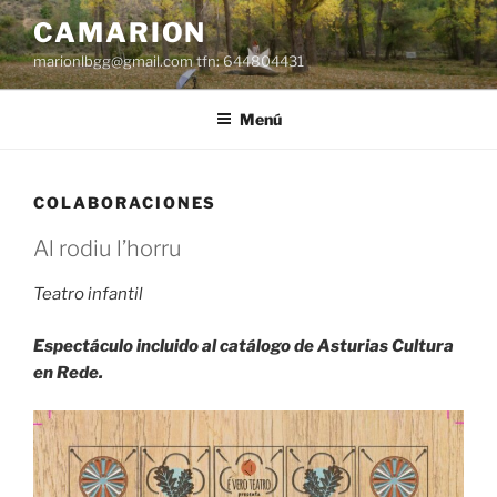
Dir
CAMARION
al
marionlbgg@gmail.com tfn: 644804431
conteníu
Menú
COLABORACIONES
Al rodiu l’horru
Teatro infantil
Espectáculo incluido al catálogo de Asturias Cultura
en Rede.