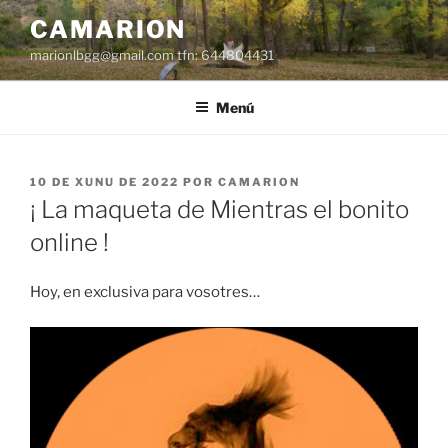
Dir
CAMARION
al
marionlbgg@gmail.com tfn: 644804431
conteníu
Menú
ESPUBLIZÁU
10 DE XUNU DE 2022
POR
CAMARION
EN
¡ La maqueta de Mientras el bonito
online !
Hoy, en exclusiva para vosotres…