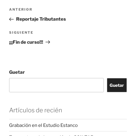
Navegación
Artículu
ANTERIOR
pelos
anterior
Reportaje Tributantes
artículos
Artículu
SIGUIENTE
siguiente
¡¡¡Fin de curso!!!
Guetar
Guetar
Artículos de recién
Grabación en el Estudio Estanco