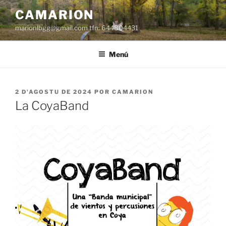
Dir
CAMARION
al
marionlbgg@gmail.com tfn: 644804431
conteníu
Menú
ESPUBLIZÁU
2 D'AGOSTU DE 2024
POR
CAMARION
EN
La CoyaBand