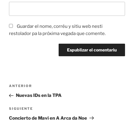
Guardar el nome, corréu y sitiu web nesti
restolador pa la próxima vegada que comente.
Navegación
Artículu
ANTERIOR
pelos
anterior
Nuevas IDs en la TPA
artículos
Artículu
SIGUIENTE
siguiente
Concierto de Mavi en A Arca da Noe