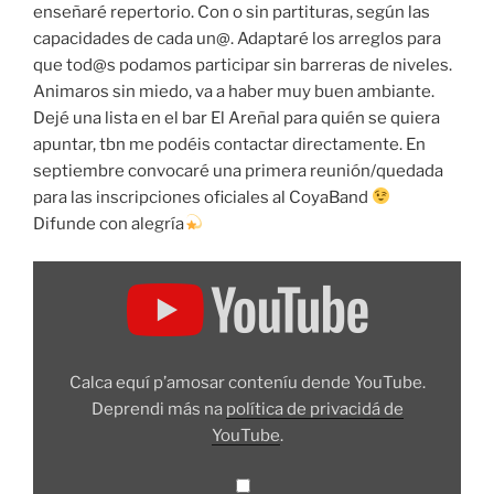
enseñaré repertorio. Con o sin partituras, según las
capacidades de cada un@. Adaptaré los arreglos para
que tod@s podamos participar sin barreras de niveles.
Animaros sin miedo, va a haber muy buen ambiante.
Dejé una lista en el bar El Areñal para quién se quiera
apuntar, tbn me podéis contactar directamente. En
septiembre convocaré una primera reunión/quedada
para las inscripciones oficiales al CoyaBand
Difunde con alegría
Amosar
"CoyaBand"
dende
YouTube
Calca equí p’amosar conteníu dende YouTube.
Deprendi más na
política de privacidá de
YouTube
.