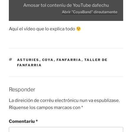
Amosar tol conteníu de YouTube dafechu
Abrir "CoyaBand" direutamente
Aquí el vídeo que lo explica todo
ETIQUETES
ASTURIES
,
COYA
,
FANFARRIA
,
TALLER DE
FANFARRIA
Responder
La direición de corréu electrónicu nun va espublizase.
Ríquense los campos marcaos con
*
Comentariu
*