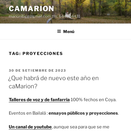
Dir
CAMARION
al
marionlbgg@gmail.com tfn: 644804431
conteníu
Menú
TAG:
PROYECCIONES
ESPUBLIZÁU
30 DE SETIEMBRE DE 2023
EN
¿Que habrá de nuevo este año en
caMarion?
Talleres de voz y de fanfarria
100% fechos en Coya.
Eventos en Bailalá :
ensayos públicos y proyecciones
.
Un canal de youtube
, aunque sea para que se me