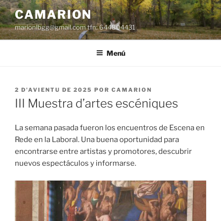
Dir
CAMARION
al
marionlbgg@gmail.com tfn: 644804431
conteníu
Menú
ESPUBLIZÁU
2 D'AVIENTU DE 2025
POR
CAMARION
EN
III Muestra d’artes escéniques
La semana pasada fueron los encuentros de Escena en
Rede en la Laboral. Una buena oportunidad para
encontrarse entre artistas y promotores, descubrir
nuevos espectáculos y informarse.