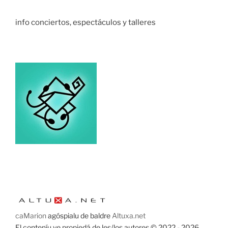
info conciertos, espectáculos y talleres
caMarion
agóspialu de baldre
Altuxa.net
El conteníu ye propiedá de les/los autores © 2022 - 2026