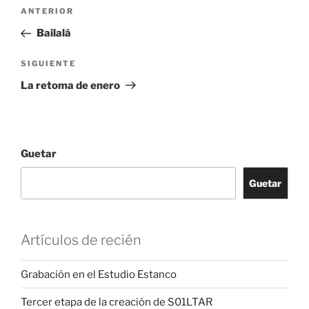
Navegación
Artículu
ANTERIOR
pelos
anterior
Bailalá
artículos
Artículu
SIGUIENTE
siguiente
La retoma de enero
Guetar
Guetar
Artículos de recién
Grabación en el Estudio Estanco
Tercer etapa de la creación de S01LTAR