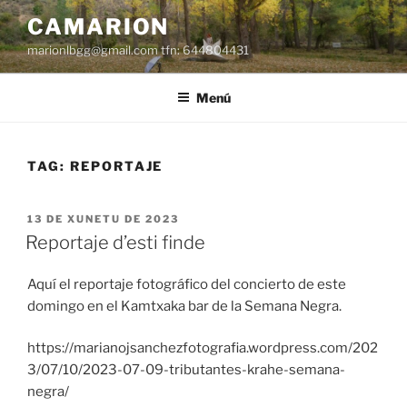
Dir
CAMARION
al
marionlbgg@gmail.com tfn: 644804431
conteníu
Menú
TAG:
REPORTAJE
ESPUBLIZÁU
13 DE XUNETU DE 2023
EN
Reportaje d’esti finde
Aquí el reportaje fotográfico del concierto de este
domingo en el Kamtxaka bar de la Semana Negra.
https://marianojsanchezfotografia.wordpress.com/202
3/07/10/2023-07-09-tributantes-krahe-semana-
negra/